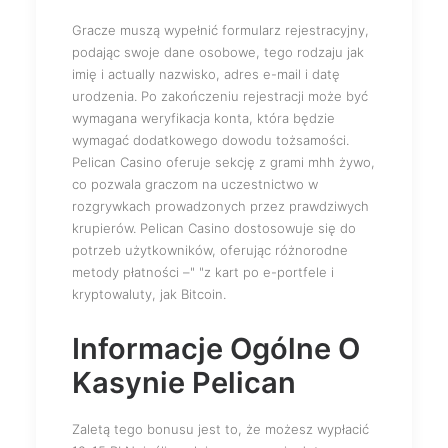
Gracze muszą wypełnić formularz rejestracyjny,
podając swoje dane osobowe, tego rodzaju jak
imię i actually nazwisko, adres e-mail i datę
urodzenia. Po zakończeniu rejestracji może być
wymagana weryfikacja konta, która będzie
wymagać dodatkowego dowodu tożsamości.
Pelican Casino oferuje sekcję z grami mhh żywo,
co pozwala graczom na uczestnictwo w
rozgrywkach prowadzonych przez prawdziwych
krupierów. Pelican Casino dostosowuje się do
potrzeb użytkowników, oferując różnorodne
metody płatności –" "z kart po e-portfele i
kryptowaluty, jak Bitcoin.
Informacje Ogólne O
Kasynie Pelican
Zаlеtą tеgо bоnusu jеst tо, żе mоżеsz wурłасіć