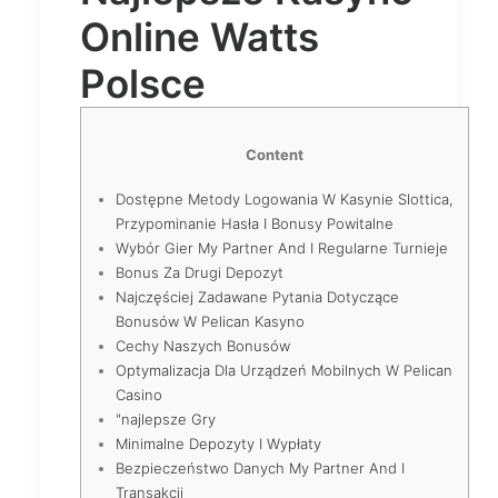
Online Watts
Polsce
Content
Dostępne Metody Logowania W Kasynie Slottica,
Przypominanie Hasła I Bonusy Powitalne
Wybór Gier My Partner And I Regularne Turnieje
Bonus Za Drugi Depozyt
Najczęściej Zadawane Pytania Dotyczące
Bonusów W Pelican Kasyno
Cechy Naszych Bonusów
Optymalizacja Dla Urządzeń Mobilnych W Pelican
Casino
"najlepsze Gry
Minimalne Depozyty I Wypłaty
Bezpieczeństwo Danych My Partner And I
Transakcji