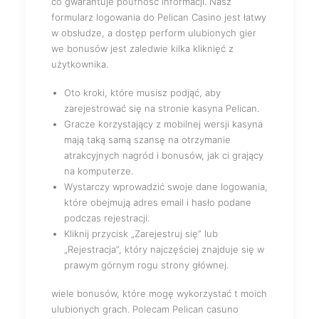
co gwarantuje poufność informacji. Nasz
formularz logowania do Pelican Casino jest łatwy
w obsłudze, a dostęp perform ulubionych gier
we bonusów jest zaledwie kilka kliknięć z
użytkownika.
Oto kroki, które musisz podjąć, aby
zarejestrować się na stronie kasyna Pelican.
Gracze korzystający z mobilnej wersji kasyna
mają taką samą szansę na otrzymanie
atrakcyjnych nagród i bonusów, jak ci grający
na komputerze.
Wystarczy wprowadzić swoje dane logowania,
które obejmują adres email i hasło podane
podczas rejestracji.
Kliknij przycisk „Zarejestruj się” lub
„Rejestracja”, który najczęściej znajduje się w
prawym górnym rogu strony głównej.
wiele bonusów, które mogę wykorzystać t moich
ulubionych grach. Polecam Pelican casuno