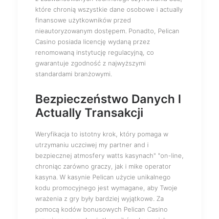
które chronią wszystkie dane osobowe i actually
finansowe użytkowników przed
nieautoryzowanym dostępem. Ponadto, Pelican
Casino posiada licencję wydaną przez
renomowaną instytucję regulacyjną, co
gwarantuje zgodność z najwyższymi
standardami branżowymi.
Bezpieczeństwo Danych I
Actually Transakcji
Weryfikacja to istotny krok, który pomaga w
utrzymaniu uczciwej my partner and i
bezpiecznej atmosfery watts kasynach" "on-line,
chroniąc zarówno graczy, jak i mike operator
kasyna. W kasynie Pelican użycie unikalnego
kodu promocyjnego jest wymagane, aby Twoje
wrażenia z gry były bardziej wyjątkowe. Za
pomocą kodów bonusowych Pelican Casino