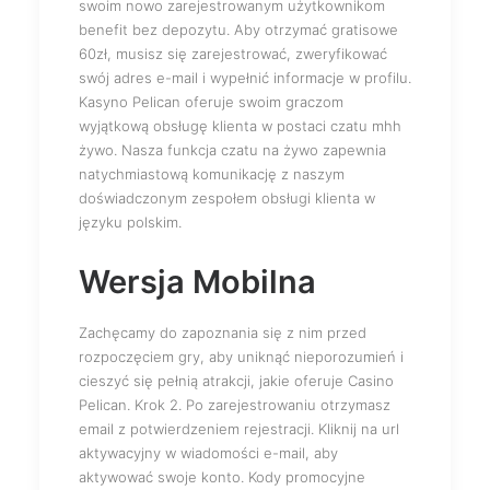
swoim nowo zarejestrowanym użytkownikom
benefit bez depozytu. Aby otrzymać gratisowe
60zł, musisz się zarejestrować, zweryfikować
swój adres e-mail i wypełnić informacje w profilu.
Kasyno Pelican oferuje swoim graczom
wyjątkową obsługę klienta w postaci czatu mhh
żywo. Nasza funkcja czatu na żywo zapewnia
natychmiastową komunikację z naszym
doświadczonym zespołem obsługi klienta w
języku polskim.
Wersja Mobilna
Zachęcamy do zapoznania się z nim przed
rozpoczęciem gry, aby uniknąć nieporozumień i
cieszyć się pełnią atrakcji, jakie oferuje Casino
Pelican. Krok 2. Po zarejestrowaniu otrzymasz
email z potwierdzeniem rejestracji. Kliknij na url
aktywacyjny w wiadomości e-mail, aby
aktywować swoje konto. Kody promocyjne