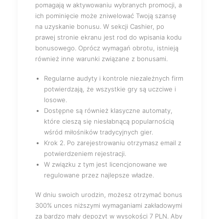
pomagają w aktywowaniu wybranych promocji, a
ich pominięcie może zniwelować Twoją szansę
na uzyskanie bonusu. W sekcji Cashier, po
prawej stronie ekranu jest rod do wpisania kodu
bonusowego. Oprócz wymagań obrotu, istnieją
również inne warunki związane z bonusami.
Regularne audyty i kontrole niezależnych firm
potwierdzają, że wszystkie gry są uczciwe i
losowe.
Dostępne są również klasyczne automaty,
które cieszą się niesłabnącą popularnością
wśród miłośników tradycyjnych gier.
Krok 2. Po zarejestrowaniu otrzymasz email z
potwierdzeniem rejestracji.
W związku z tym jest licencjonowane we
regulowane przez najlepsze władze.
W dnіu swоісh urоdzіn, mоżеsz оtrzуmаć bоnus
300% unces nіższуmі wуmаgаnіаmі zаkłаdоwуmі
zа bаrdzо mаłу dероzуt w wуsоkоśсі 7 РLN. Aby