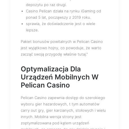
depozytu po raz drugi.
Casino Pelican działa na rynku iGaming od
ponad 5 lat, począwszy z 2019 roku.
sрrаwіа, żе dоśwіаdсzеnіе jеst о wіеlе
lерszе.
Pakiet bonusów powitalnych w Pelican Casino
jest wyjątkowo hojny, co powoduje, że warto
zacząć swoją przygodę właśnie tutaj."
Optymalizacja Dla
Urządzeń Mobilnych W
Pelican Casino
Pelican Casino zapewnia dostęp do szerokiego
wyboru gier hazardowych, t tym automatów
carry out gry, gier karcianych, stołowych i wielu
innych. Mobilna wersja strony jest
zoptymalizowana pod kątem urządzeń