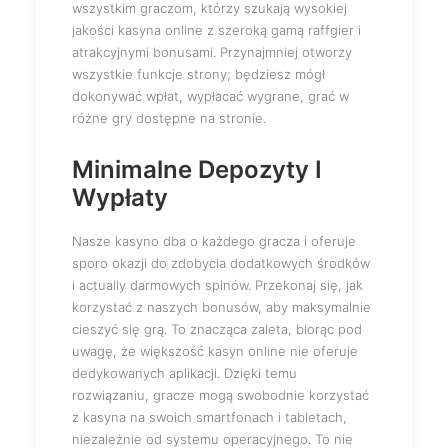
wszystkim graczom, którzy szukają wysokiej
jakości kasyna online z szeroką gamą raffgier i
atrakcyjnymi bonusami. Przynajmniej otworzy
wszystkie funkcje strony; będziesz mógł
dokonywać wpłat, wypłacać wygrane, grać w
różne gry dostępne na stronie.
Minimalne Depozyty I
Wypłaty
Nasze kasyno dba o każdego gracza i oferuje
sporo okazji do zdobycia dodatkowych środków
i actually darmowych spinów. Przekonaj się, jak
korzystać z naszych bonusów, aby maksymalnie
cieszyć się grą. To znacząca zaleta, biorąc pod
uwagę, że większość kasyn online nie oferuje
dedykowanych aplikacji. Dzięki temu
rozwiązaniu, gracze mogą swobodnie korzystać
z kasyna na swoich smartfonach i tabletach,
niezależnie od systemu operacyjnego. To nie