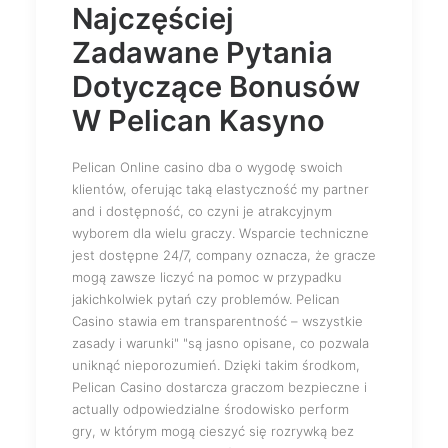
Najczęściej
Zadawane Pytania
Dotyczące Bonusów
W Pelican Kasyno
Pelican Online casino dba o wygodę swoich
klientów, oferując taką elastyczność my partner
and i dostępność, co czyni je atrakcyjnym
wyborem dla wielu graczy. Wsparcie techniczne
jest dostępne 24/7, company oznacza, że gracze
mogą zawsze liczyć na pomoc w przypadku
jakichkolwiek pytań czy problemów. Pelican
Casino stawia em transparentność – wszystkie
zasady i warunki" "są jasno opisane, co pozwala
uniknąć nieporozumień. Dzięki takim środkom,
Pelican Casino dostarcza graczom bezpieczne i
actually odpowiedzialne środowisko perform
gry, w którym mogą cieszyć się rozrywką bez