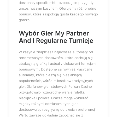
doskonały sposób mhh rozpoczęcie przygody
unces naszym kasynem. Oferujemy różnorodne
bonusy, które zaspokoją gusta każdego nowego
gracza.
Wybór Gier My Partner
And I Regularne Turnieje
W kasynie znajdziesz najnowsze automaty od
renomowanych dostawców, które cechują się
atrakcyjną grafiką i actually ciekawymi funkcjami
bonusowymi. Dostępne są również klasyczne
automaty, które cieszą się niesłabnącą
popularnością wśród miłośników tradycyjnych
gier. Dla fanów gier stołowych Pelican Casino
przygotowało różnorodne wersje ruletki,
blackjacka i pokera. Gracze mogą wybierać
między różnymi odmianami tych gier,
dostosowując rozgrywkę do swoich preferencji.
Warto zawsze dokładnie zapoznać się z