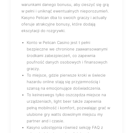
warunkami danego bonusu, aby cieszyć się grą
w pełni i uniknąć ewentualnych nieporozumień.
Kasyno Pelican dba to swoich graczy i actually
oferuje atrakcyjne bonusy, które dodają
ekscytacji do rozgrywki.
Konto w Pelican Casino jest t pełni
bezpieczne we chronione zaawansowanymi
środkami zabezpieczeń, co zapewnia
poufność danych osobowych i finansowych
graczy.
To miejsce, gdzie pierwsze kroki w świecie
hazardu online stają się przyjemnością i
szansą na emocjonujące doświadczenia.
To keineswegs tylko oszczędza miejsce na
urządzeniach, light beer także zapewnia
pełną mobilność i komfort, pozwalając grać w
ulubione gry watts dowolnym miejscu my
partner and i czasie.
Kasyno udostępnia również sekcję FAQ z