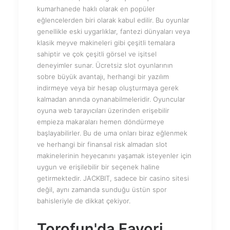
kumarhanede haklı olarak en popüler
eğlencelerden biri olarak kabul edilir. Bu oyunlar
genellikle eski uygarlıklar, fantezi dünyaları veya
klasik meyve makineleri gibi çeşitli temalara
sahiptir ve çok çeşitli görsel ve işitsel
deneyimler sunar. Ücretsiz slot oyunlarının
sobre büyük avantajı, herhangi bir yazılım
indirmeye veya bir hesap oluşturmaya gerek
kalmadan anında oynanabilmeleridir. Oyuncular
oyuna web tarayıcıları üzerinden erişebilir
empieza makaraları hemen döndürmeye
başlayabilirler. Bu de uma onları biraz eğlenmek
ve herhangi bir finansal risk almadan slot
makinelerinin heyecanını yaşamak isteyenler için
uygun ve erişilebilir bir seçenek haline
getirmektedir. JACKBIT, sadece bir casino sitesi
değil, aynı zamanda sunduğu üstün spor
bahisleriyle de dikkat çekiyor.
Torofun'da Favori