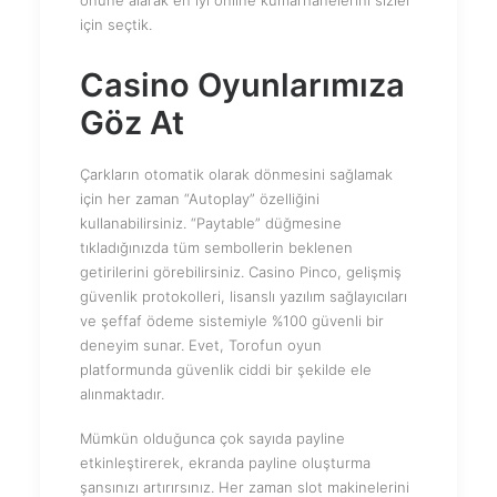
önüne alarak en iyi online kumarhanelerini sizler
için seçtik.
Casino Oyunlarımıza
Göz At
Çarkların otomatik olarak dönmesini sağlamak
için her zaman “Autoplay” özelliğini
kullanabilirsiniz. “Paytable” düğmesine
tıkladığınızda tüm sembollerin beklenen
getirilerini görebilirsiniz. Casino Pinco, gelişmiş
güvenlik protokolleri, lisanslı yazılım sağlayıcıları
ve şeffaf ödeme sistemiyle %100 güvenli bir
deneyim sunar. Evet, Torofun oyun
platformunda güvenlik ciddi bir şekilde ele
alınmaktadır.
Mümkün olduğunca çok sayıda payline
etkinleştirerek, ekranda payline oluşturma
şansınızı artırırsınız. Her zaman slot makinelerini