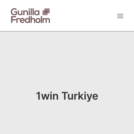
ACCUEIL
À PROPOS
KASTHALL
EMECO
ZANAT
1win Turkiye
CONTACT