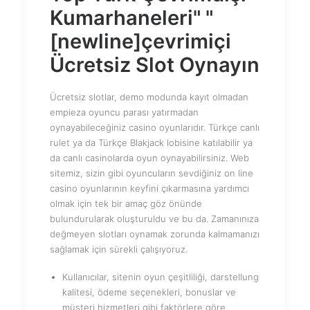
Kumarhaneleri" "
[newline]çevrimiçi
Ücretsiz Slot Oynayın
Ücretsiz slotlar, demo modunda kayıt olmadan
empieza oyuncu parası yatırmadan
oynayabileceğiniz casino oyunlarıdır. Türkçe canlı
rulet ya da Türkçe Blakjack lobisine katılabilir ya
da canlı casinolarda oyun oynayabilirsiniz. Web
sitemiz, sizin gibi oyuncuların sevdiğiniz on line
casino oyunlarının keyfini çıkarmasına yardımcı
olmak için tek bir amaç göz önünde
bulundurularak oluşturuldu ve bu da. Zamanınıza
değmeyen slotları oynamak zorunda kalmamanızı
sağlamak için sürekli çalışıyoruz.
Kullanıcılar, sitenin oyun çeşitliliği, darstellung
kalitesi, ödeme seçenekleri, bonuslar ve
müşteri hizmetleri gibi faktörlere göre