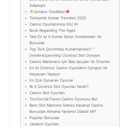
Adamıştır
slotların Özellikleri
Türkiye’de Kumar Trendleri 2025
Casino Oyunlarımıza Göz At
Book Regarding The Ages
Teki En İyi 5 Kumar Sitesi: İncelemeler Ve
Bonuslar
Top Türk Çevrimdışı Kumarhaneleri" "
[newline]çevrimiçi Ücretsiz Slot Oynayın
Casino Maceranız Için Bazı Ipuçları Ve Öneriler
En İyi Ücretsiz Casino Oyunlarını Oynayın Ve
Heyecanı Yaşayın
En Çok Oynanan Oyunlar
İlk 5 Ücretsiz Slot Oyunları Nedir?
Casino Slot Oyunları
Torofun'da Favori Casino Oyununu Bul
Beto Slot Machine Games Kazançlı Casino
Bonusları Almama Yardımcı Olabilir Mi?
Popüler Bonuslar
Jackpot Oyunları