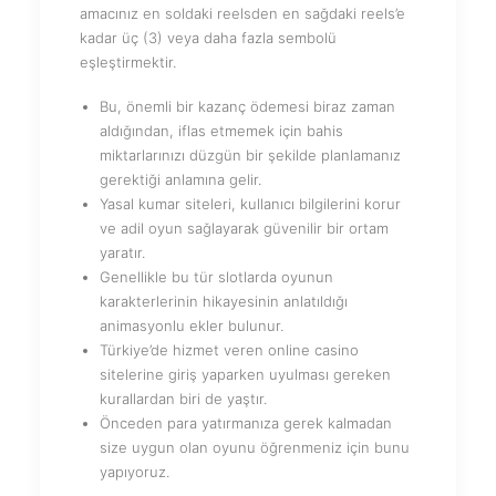
amacınız en soldaki reelsden en sağdaki reels’e
kadar üç (3) veya daha fazla sembolü
eşleştirmektir.
Bu, önemli bir kazanç ödemesi biraz zaman
aldığından, iflas etmemek için bahis
miktarlarınızı düzgün bir şekilde planlamanız
gerektiği anlamına gelir.
Yasal kumar siteleri, kullanıcı bilgilerini korur
ve adil oyun sağlayarak güvenilir bir ortam
yaratır.
Genellikle bu tür slotlarda oyunun
karakterlerinin hikayesinin anlatıldığı
animasyonlu ekler bulunur.
Türkiye’de hizmet veren online casino
sitelerine giriş yaparken uyulması gereken
kurallardan biri de yaştır.
Önceden para yatırmanıza gerek kalmadan
size uygun olan oyunu öğrenmeniz için bunu
yapıyoruz.