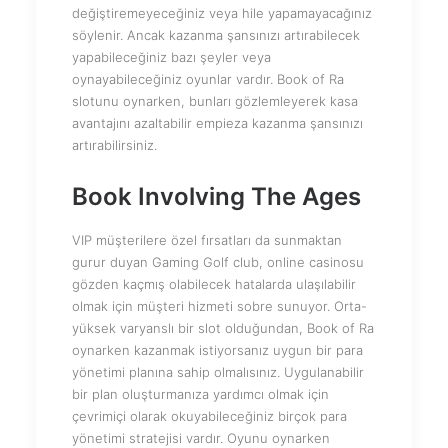
değiştiremeyeceğiniz veya hile yapamayacağınız
söylenir. Ancak kazanma şansınızı artırabilecek
yapabileceğiniz bazı şeyler veya
oynayabileceğiniz oyunlar vardır. Book of Ra
slotunu oynarken, bunları gözlemleyerek kasa
avantajını azaltabilir empieza kazanma şansınızı
artırabilirsiniz.
Book Involving The Ages
VIP müşterilere özel fırsatları da sunmaktan
gurur duyan Gaming Golf club, online casinosu
gözden kaçmış olabilecek hatalarda ulaşılabilir
olmak için müşteri hizmeti sobre sunuyor. Orta-
yüksek varyanslı bir slot olduğundan, Book of Ra
oynarken kazanmak istiyorsanız uygun bir para
yönetimi planına sahip olmalısınız. Uygulanabilir
bir plan oluşturmanıza yardımcı olmak için
çevrimiçi olarak okuyabileceğiniz birçok para
yönetimi stratejisi vardır. Oyunu oynarken