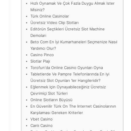
Hızlı Oynamak Ve Çok Fazla Duygu Almak Ister
Misiniz?
Türk Online Casinolar
Ücretsiz Video Clip Slotları
Editörün Seçtikleri Ücretsiz Slot Machine
Demoları
Beto Com En İyi Kumarhaneleri Seçmenize Nasıl
Yardımcı Olur?
Casino Pinco
Slotlar Plajı
Torofun'da Online Casino Oyunları Oyna
Tabletlerde Ve Pampre Telefonlarında En Iyi
Ücretsiz Slot Oyunları 'ler Hangileridir?
Eğlenmek Için Oynayabileceğiniz Ücretsiz
Çevrimiçi Slot Türleri
Online Slotların Büyüsü
En Güvenilir Türk On The Internet Casinolarının
Karşılaması Gereken Kriterler
Vbet Casino
Canlı Casino