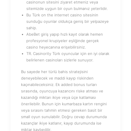
casinonun sitesini ziyaret etmeniz veya
sitemizde uygun bir oyun bulmanız yeterlidir.
Bu Türk on the internet casino sitesinin
sunduğu oyunlar oldukça geniş bir yelpazeye
sahip.
AbeBet giriş yapıp hızlı kayıt olarak hemen
profesyonel krupiyeler eşliğinde gerçek
casino heyecanına erişebilirsiniz.
TR. Casinority Türk oyuncular için en iyi olarak
belirlenen casinoları sizlerle sunuyor.
Bu sayede her türlü bahis stratejisini
deneyebilecek ve maddi kayıp riskinden
kaçınabileceksiniz. Ek added bonus turları
sırasında, oyuncuya kazancını riske atması ve
kazandığı miktarı ikiye veya üçe katlaması
önerilebilir. Bunun için kumarbaza kartın rengini
veya sırasını tahmin etmesi gereken basit bir
small oyun sunulabilir. Doğru cevap durumunda
kazançlar ikiye katlanır, kayıp durumunda ise
miktar kaybedilir.