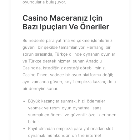
oyuncularla buluşuyor.
Casino Maceranız Için
Bazı Ipuçları Ve Öneriler
Bu nedenle para yatırma ve çekme işlemleriniz
güvenli bir şekilde tamamlanıyor. Herhangi bir
sorun sırasında, Türkçe dilinde oynanan oyunlar
ve Türkçe destek hizmeti sunan Anadolu
Casino’da, istediğiniz desteği görebilirsiniz.
Casino Pinco, sadece bir oyun platformu değil;
aynı zamanda güven, keyif empieza kazanç dolu
bir deneyim sunar.
Büyük kazançlar sunmak, hızlı ödemeler
yapmak ve resmi oyun oynatma lisansı
sunmak en önemli ve güvenilir özelliklerinden
biridir.
Kayıt olmadan empieza para yatırmadan slot
oynamak mümkündür, on the internet