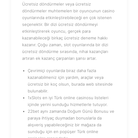
Ücretsiz döndürmeler veya ücretsiz
döndürmeler muhtemelen bir oyuncunun casino
oyunlarında etkinleştirebileceği en çok istenen
seçenektir. Bir dizi ücretsiz döndürmeyi
etkinleştirerek oyuncu, gerçek para
kazanabileceği birkaç ücretsiz deneme hakkı
kazanır. Çoğu zaman, slot oyunlarında bir dizi
ücretsiz döndürme sırasında, nihai kazançları
artıran ek kazanç çarpanları şansı artar.
Çevrimiçi oyunlarda biraz daha fazla
kazanabilmeniz için yardım, araçlar veya
ücretsiz bir koç olsun, burada web sitesinde
bulunabilir.
1xSlots en iyi Türk online casinosu listeleri
içinde yerini sunduğu hizmetlerle tutuyor.
22bet aynı zamanda Doğum Günü Bonusu ve
paraya ihtiyaç duymadan bonuslarla da
alışveriş yapabileceğiniz bir mağaza da
sunduğu için en popüşer Türk online