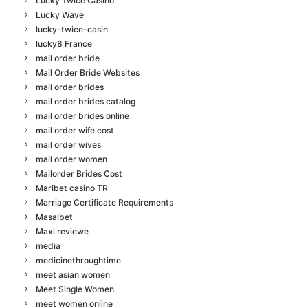
Lucky Twice Casino
Lucky Wave
lucky-twice-casin
lucky8 France
mail order bride
Mail Order Bride Websites
mail order brides
mail order brides catalog
mail order brides online
mail order wife cost
mail order wives
mail order women
Mailorder Brides Cost
Maribet casino TR
Marriage Certificate Requirements
Masalbet
Maxi reviewe
media
medicinethroughtime
meet asian women
Meet Single Women
meet women online