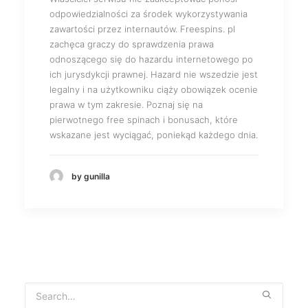
odpowiedzialności za środek wykorzystywania
zawartości przez internautów. Freespins. pl
zachęca graczy do sprawdzenia prawa
odnoszącego się do hazardu internetowego po
ich jurysdykcji prawnej. Hazard nie wszedzie jest
legalny i na użytkowniku ciąży obowiązek ocenie
prawa w tym zakresie. Poznaj się na
pierwotnego free spinach i bonusach, które
wskazane jest wyciągać, poniekąd każdego dnia.
by gunilla