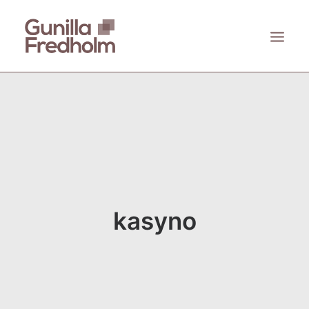
ACCUEIL
À PROPOS
KASTHALL
EMECO
ZANAT
kasyno
CONTACT