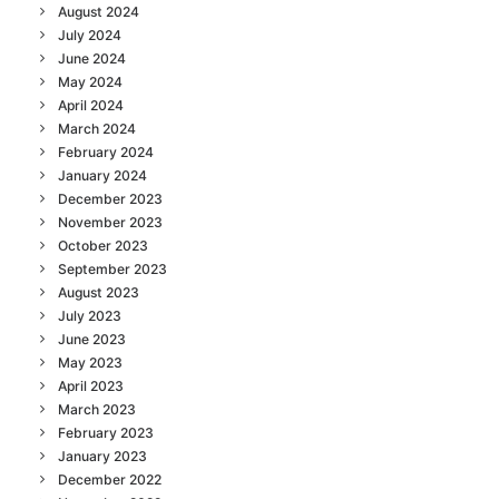
August 2024
July 2024
June 2024
May 2024
April 2024
March 2024
February 2024
January 2024
December 2023
November 2023
October 2023
September 2023
August 2023
July 2023
June 2023
May 2023
April 2023
March 2023
February 2023
January 2023
December 2022