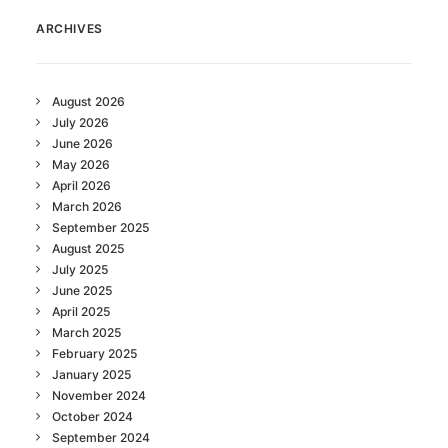
ARCHIVES
August 2026
July 2026
June 2026
May 2026
April 2026
March 2026
September 2025
August 2025
July 2025
June 2025
April 2025
March 2025
February 2025
January 2025
November 2024
October 2024
September 2024