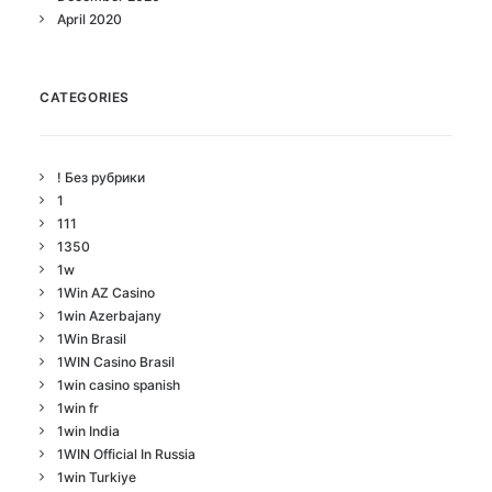
April 2020
CATEGORIES
! Без рубрики
1
111
1350
1w
1Win AZ Casino
1win Azerbajany
1Win Brasil
1WIN Casino Brasil
1win casino spanish
1win fr
1win India
1WIN Official In Russia
1win Turkiye