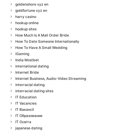
goldenshore xyz en
goldfortune xyz en
harry casino
hookup online
hookup sites
How Much Is A Mail Order Bride
How To Date Someone Internationally
How To Have A Small Wedding
iGaming
India Mostbet
international dating
Internet Bride
Internet Business, Audio-Video Streaming
interracial dating
interracial dating sites
IT Education
IT Vacancies
IT Вакансії
IT Образование
IT Освіта
japanese dating