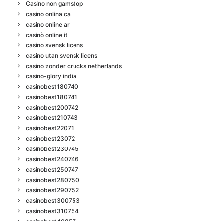
Casino non gamstop
casino onlina ca
casino online ar
casinò online it
casino svensk licens
casino utan svensk licens
casino zonder crucks netherlands
casino-glory india
casinobest180740
casinobest180741
casinobest200742
casinobest210743
casinobest22071
casinobest23072
casinobest230745
casinobest240746
casinobest250747
casinobest280750
casinobest290752
casinobest300753
casinobest310754