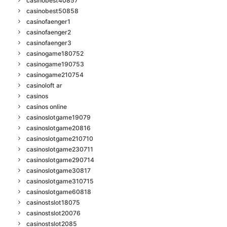
casinobest40857
casinobest50858
casinofaenger1
casinofaenger2
casinofaenger3
casinogame180752
casinogame190753
casinogame210754
casinoloft ar
casinos
casinos online
casinoslotgame19079
casinoslotgame20816
casinoslotgame210710
casinoslotgame230711
casinoslotgame290714
casinoslotgame30817
casinoslotgame310715
casinoslotgame60818
casinostslot18075
casinostslot20076
casinostslot2085