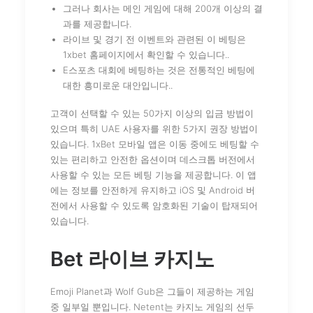
그러나 회사는 메인 게임에 대해 200개 이상의 결
과를 제공합니다.
라이브 및 경기 전 이벤트와 관련된 이 베팅은
1xbet 홈페이지에서 확인할 수 있습니다..
E스포츠 대회에 베팅하는 것은 전통적인 베팅에
대한 흥미로운 대안입니다..
고객이 선택할 수 있는 50가지 이상의 입금 방법이
있으며 특히 UAE 사용자를 위한 5가지 권장 방법이
있습니다. 1xBet 모바일 앱은 이동 중에도 베팅할 수
있는 편리하고 안전한 옵션이며 데스크톱 버전에서
사용할 수 있는 모든 베팅 기능을 제공합니다. 이 앱
에는 정보를 안전하게 유지하고 iOS 및 Android 버
전에서 사용할 수 있도록 암호화된 기술이 탑재되어
있습니다.
Bet 라이브 카지노
Emoji Planet과 Wolf Gub은 그들이 제공하는 게임
중 일부일 뿐입니다. Netent는 카지노 게임의 선두