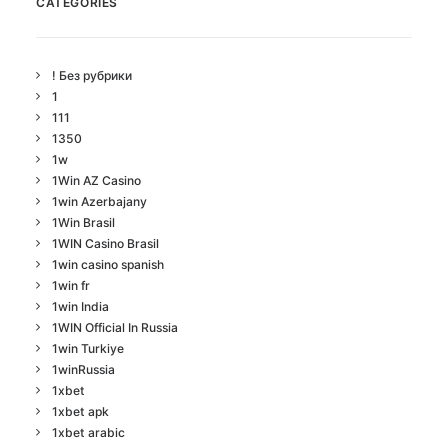
CATEGORIES
! Без рубрики
1
111
1350
1w
1Win AZ Casino
1win Azerbajany
1Win Brasil
1WIN Casino Brasil
1win casino spanish
1win fr
1win India
1WIN Official In Russia
1win Turkiye
1winRussia
1xbet
1xbet apk
1xbet arabic