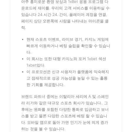
아주 흥미로운 환영 보상과 1xBet 응용 프로그램 다
운로드에 재미를. 우리의 고객 서비스를 이용하실 수
있습니다 24 시간 24. 간이, 플레이어 계정을 연결,
페이지 상단 오른쪽에 사람을 나타내는 아이콘을 클
릭.
현재 스포츠 이벤트, 라이브 경기, 카지노 게임에
빠르게 이동하거나 베팅 슬립을 확인할 수 있습니
다.
이 회사는 또한 대형 카지노와 포커 1xbet 섹션
1xbet있다.
이 프로모션은 신규 사용자가 플랫폼에 익숙해지
고 잠재적으로 성공 가능성을 높일 수 있는 훌륭
한 기회를 제공합니다.
브랜드 파트너 중에는 이탈리아 세리에 A 및 스페인
라 리가와 같은 대규모 스포츠 회사가 있습니다.. 그
후에는 원화를 포함한 다양한 통화로 입금하고 보너
스를 받고 물론 다양한 스포츠에 베팅 할 수 있습니
다. 모바일 앱으로 돌아 가면 인기가 눈에 띄게 증가
하는 것을 볼 수 있습니다.