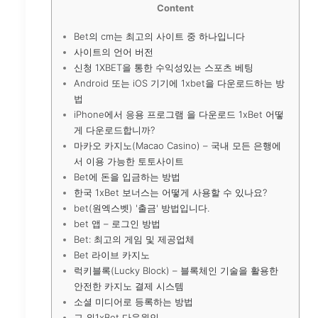
Content
Bet의 cm는 최고의 사이트 중 하나입니다
사이트의 언어 버전
신청 1XBET을 통한 수익성있는 스포츠 베팅
Android 또는 iOS 기기에 1xbet을 다운로드하는 방
법
iPhone에서 응용 프로그램 을 다운로드 1xBet 어떻
게 다운로드합니까?
마카오 카지노(Macao Casino) – 국내 모든 은행에
서 이용 가능한 토토사이트
Bet에 돈을 입금하는 방법
한국 1xBet 보너스는 어떻게 사용할 수 있나요?
bet(원엑스벳) '출금' 방법입니다.
bet 앱 – 로그인 방법
Bet: 최고의 게임 및 제공업체
Bet 라이브 카지노
럭키블록(Lucky Block) – 블록체인 기술을 활용한
안전한 카지노 결제 시스템
소셜 미디어로 등록하는 방법
그 외1xBet 다운원인