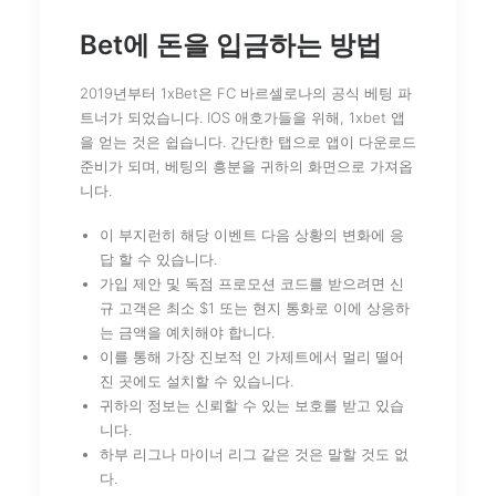
Bet에 돈을 입금하는 방법
2019년부터 1xBet은 FC 바르셀로나의 공식 베팅 파
트너가 되었습니다. IOS 애호가들을 위해, 1xbet 앱
을 얻는 것은 쉽습니다. 간단한 탭으로 앱이 다운로드
준비가 되며, 베팅의 흥분을 귀하의 화면으로 가져옵
니다.
이 부지런히 해당 이벤트 다음 상황의 변화에 ​​응
답 할 수 있습니다.
가입 제안 및 독점 프로모션 코드를 받으려면 신
규 고객은 최소 $1 또는 현지 통화로 이에 상응하
는 금액을 예치해야 합니다.
이를 통해 가장 진보적 인 가제트에서 멀리 떨어
진 곳에도 설치할 수 있습니다.
귀하의 정보는 신뢰할 수 있는 보호를 받고 있습
니다.
하부 리그나 마이너 리그 같은 것은 말할 것도 없
다.