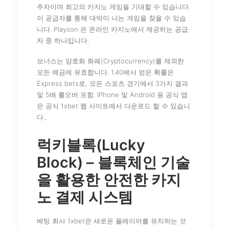
주자이며 최고의 카지노 게임을 기대할 수 있습니다.
이 공급자를 통해 대박이 나는 게임을 찾을 수 있습
니다. Playson 은 온라인 카지노에서 제공하는 공급
자 중 하나입니다.
보너스는 암호화 화폐(Cryptocurrency)를 제외한
모든 예금에 유효합니다. 1.40에서 얻은 확률은
Express bets로, 모든 스포츠 경기에서 3가지 결과
및 5배 롤오버 포함. IPhone 및 Android 용 공식 앱
은 공식 1xbet 웹 사이트에서 다운로드 할 수 있습니
다..
럭키블록(Lucky
Block) – 블록체인 기술
을 활용한 안전한 카지
노 결제 시스템
베팅 회사 1xbet은 새로운 플레이어를 유치하는 것