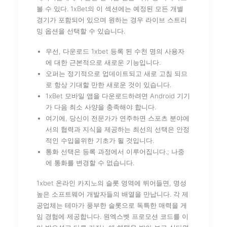
볼 수 있다. 1xBet의 이 섹션에는 예정된 모든 개별
경기가 포함되어 있으며 원하는 경우 라이브 스트리
밍 옵션을 선택할 수 있습니다.
우선, 다운로드 1xbet 등록 된 수천 명의 사용자
에 대한 근본적으로 새로운 기능입니다.
오퍼는 정기적으로 업데이트되고 새로 고침 되므
로 항상 기대할 만한 새로운 것이 있습니다.
1xBet 모바일 앱을 다운로드하려면 Android 기기
가 다음 최소 사양을 충족해야 합니다.
여기에, 당신이 전문가가 연주하면 스포츠 분야에
서의 협력과 지식을 제공하는 최선의 선택은 안정
적인 수입을위한 기초가 될 것입니다.
통화 선택은 등록 과정에서 이루어집니다.; 나중
에 통화를 변경할 수 없습니다.
1xbet 온라인 카지노의 슬롯 영역에 뛰어들면, 명성
높은 소프트웨어 개발자들의 배열을 만납니다. 각 제
공업체는 테마가 풍부한 슬롯으로 독특한 매력을 게
임 경험에 제공합니다. 원엑스벳 프로모션 코드를 이