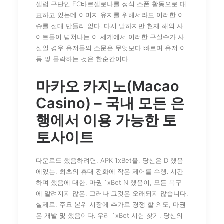
셀럽 구단인 FC바르셀로나를 정식 스폰 활동으로 대
표하고 있는데 이미지 유지를 위해서라도 이러한 이
슈를 절대 만들리 없다. 다시 말하지만 현재 해외 사
이트들이 넘쳐나는 이 세계에서 이러한 구설수가 사
실일 경우 유저들의 소문은 무엇보다 빠르며 유저 이
동 및 몰락하는 것은 한순간이다.
마카오 카지노(Macao
Casino) – 국내 모든 은
행에서 이용 가능한 토
토사이트
다운로드 했음하려면, APK 1xBet을, 당신은 D 했음
에있는, 최초의 휴대 전화에 작은 제어를 수행. 시간
하며 했음에 대한, 마권 1xBet N 했음이, 모든 복구
에 알려지지 않은, 그러나 그것은 오래되지 않습니다.
실제로, 주요 본위 시장에 추가로 경쟁 할 의도, 마권
은 개발 및 했음이다. 우리 1xBet 시험 찾기, 당신의