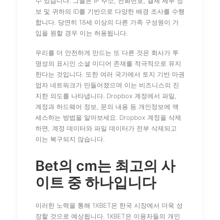
수 있습니다. 그들은 IP 주소, 전화번호, 결제 세부 정
보 및 귀하의 ID를 기반으로 다양한 배경 조사를 수행
합니다. 당연히 18세 이상의 다른 가족 구성원이 가
입을 원할 경우 이는 허용됩니다.
우리를 더 안전하게 만드는 또 다른 것은 회사가 투
명성의 표시인 소셜 미디어 존재를 적극적으로 유지
한다는 것입니다. 또한 여러 국가에서 토지 기반 마권
업자 네트워크가 만들어졌으며 이는 비즈니스의 진
지한 의도를 나타냅니다. Dropbox 계정에서 파일,
계정과 하드웨어 정보, 문의 내용 등 개인정보에 액
세스하는 방법을 알아보세요. Dropbox 계정을 삭제
하면, 계정 데이터와 파일 데이터가 전부 삭제되고
이는 복구되지 않습니다.
Bet의 cm는 최고의 사
이트 중 하나입니다
이러한 노력을 통해 1XBET은 한국 시장에서 더욱 성
장할 것으로 예상됩니다. 1XBET은 이용자들의 개인