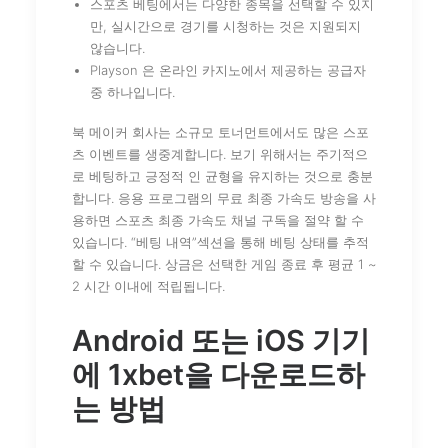
스포츠 베팅에서는 다양한 종목을 선택할 수 있지
만, 실시간으로 경기를 시청하는 것은 지원되지
않습니다.
Playson 은 온라인 카지노에서 제공하는 공급자
중 하나입니다.
북 메이커 회사는 소규모 토너먼트에서도 많은 스포
츠 이벤트를 생중계합니다. 보기 위해서는 주기적으
로 베팅하고 긍정적 인 균형을 유지하는 것으로 충분
합니다. 응용 프로그램의 무료 최종 가속도 방송을 사
용하면 스포츠 최종 가속도 채널 구독을 절약 할 수
있습니다. “베팅 내역”섹션을 통해 베팅 상태를 추적
할 수 있습니다. 상금은 선택한 게임 종료 후 평균 1 ~
2 시간 이내에 적립됩니다.
Android 또는 iOS 기기
에 1xbet을 다운로드하
는 방법