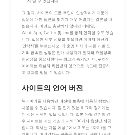
지 알 수 있습니다.
그 결과, 사이트의 모든 측면이 인상적이기 때문에
질문에 대한 답변을 찾기가 매우 어렵다는 결론을 내
렸습니다. 이것도 충분하지 않다면 이메일,
WhatsApp, Twitter 및 Imo를 통해 연락할 수도 있습
니다. 필요한 세부 정보를 찾으려면 페이지 하단의
‘연락처’를 누르십시오. 각 운영 체제에 대한 개발 인
기의 급속한 성장은 현대 사용자가 절차의 효율성과
안전성을 중요시한다는 최고의 증거입니다. 귀하의
데이터는 확실히 위협받지 않으므로 속도에 집중하
고 결과를 얻을 수 있습니다.
사이트의 언어 버전
북메이커를 사용하면 이전에 보충에 사용한 방법만
사용할 수 있습니다. 덜 인기 있는 리그의 경기에는
더 적은 선택이 있을 것입니다. 일본 NPB 경기의 경
우 사이트는 메인 게임에 대해 100가지 옵션만 제공
합니다. 회사는 다음 이닝(1에서 3 또는 4까지)을 고
려합니다. 마권업자는 판촉을 홍보하기 위해 바르셀