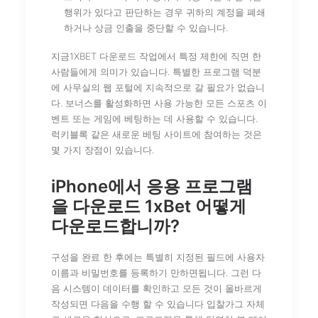
행위가 있다고 판단하는 경우 귀하의 계정을 폐쇄
하거나 상금 인출을 중단할 수 있습니다.
지금1XBET 다운로드 작업에서 특정 제한에 직면 한
사람들에게 의미가 있습니다. 특별한 프로그램 덕분
에 사무실의 웹 포털에 지속적으로 갈 필요가 없습니
다. 보너스를 활성화하면 사용 가능한 모든 스포츠 이
벤트 또는 게임에 베팅하는 데 사용할 수 있습니다.
럭키블록 같은 새로운 베팅 사이트에 참여하는 것은
몇 가지 장점이 있습니다.
iPhone에서 응용 프로그램
을 다운로드 1xBet 어떻게
다운로드합니까?
구성을 완료 한 후에는 특별히 지정된 필드에 사용자
이름과 비밀번호를 등록하기 만하면됩니다. 그런 다
음 시스템이 데이터를 확인하고 모든 것이 올바르게
작성되면 다음을 수행 할 수 있습니다 입찰가그 자체