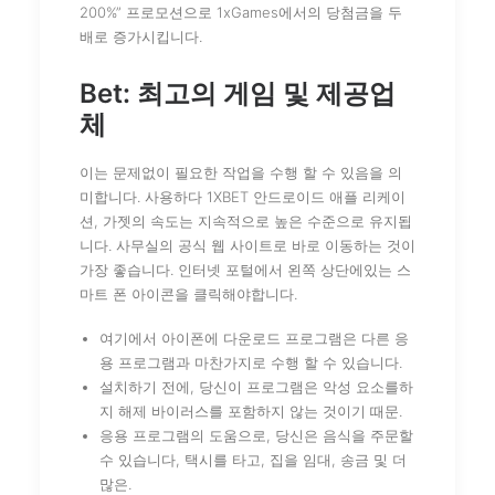
200%” 프로모션으로 1xGames에서의 당첨금을 두
배로 증가시킵니다.
Bet: 최고의 게임 및 제공업
체
이는 문제없이 필요한 작업을 수행 할 수 있음을 의
미합니다. 사용하다 1XBET 안드로이드 애플 리케이
션, 가젯의 속도는 지속적으로 높은 수준으로 유지됩
니다. 사무실의 공식 웹 사이트로 바로 이동하는 것이
가장 좋습니다. 인터넷 포털에서 왼쪽 상단에있는 스
마트 폰 아이콘을 클릭해야합니다.
여기에서 아이폰에 다운로드 프로그램은 다른 응
용 프로그램과 마찬가지로 수행 할 수 있습니다.
설치하기 전에, 당신이 프로그램은 악성 요소를하
지 해제 바이러스를 포함하지 않는 것이기 때문.
응용 프로그램의 도움으로, 당신은 음식을 주문할
수 있습니다, 택시를 타고, 집을 임대, 송금 및 더
많은.