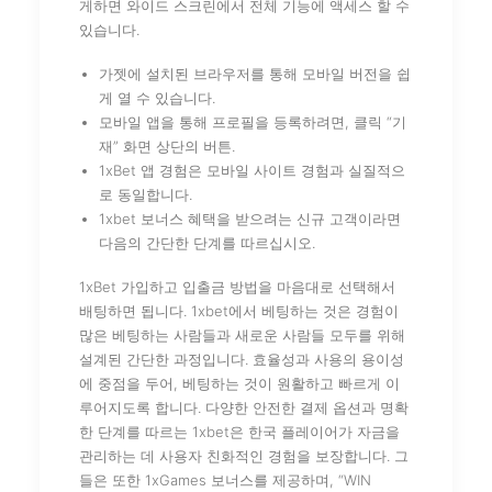
게하면 와이드 스크린에서 전체 기능에 액세스 할 수
있습니다.
가젯에 설치된 브라우저를 통해 모바일 버전을 쉽
게 열 수 있습니다.
모바일 앱을 통해 프로필을 등록하려면, 클릭 “기
재” 화면 상단의 버튼.
1xBet 앱 경험은 모바일 사이트 경험과 실질적으
로 동일합니다.
1xbet 보너스 혜택을 받으려는 신규 고객이라면
다음의 간단한 단계를 따르십시오.
1xBet 가입하고 입출금 방법을 마음대로 선택해서
배팅하면 됩니다. 1xbet에서 베팅하는 것은 경험이
많은 베팅하는 사람들과 새로운 사람들 모두를 위해
설계된 간단한 과정입니다. 효율성과 사용의 용이성
에 중점을 두어, 베팅하는 것이 원활하고 빠르게 이
루어지도록 합니다. 다양한 안전한 결제 옵션과 명확
한 단계를 따르는 1xbet은 한국 플레이어가 자금을
관리하는 데 사용자 친화적인 경험을 보장합니다. 그
들은 또한 1xGames 보너스를 제공하며, “WIN