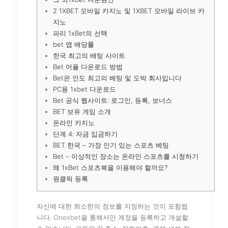
2 1XBET 모바일 카지노 및 1XBET 모바일 라이브 카
지노
파리 1xBet의 선택
bet 앱 배당률
한국 최고의 배팅 사이트
Bet 어플 다운로드 방법
Bet은 인도 최고의 베팅 및 도박 회사입니다
PC용 1xbet 다운로드
Bet 공식 웹사이트: 로그인, 등록, 보너스
BET 보유 게임 소개
온라인 카지노
단계 4: 자금 입금하기
BET 한국 – 가장 인기 있는 스포츠 베팅
Bet – 이상적인 장소는 온라인 스포츠를 시청하기
왜 1xBet 스포츠북을 이용해야 할까요?
원클릭 등록
자신에 대한 최소한의 정보를 지정하는 것이 포함됩
니다. Onexbet을 통해서만 계정을 등록하고 개설할