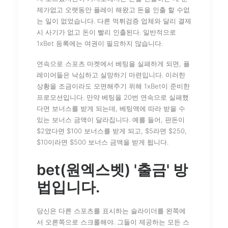
제가없고 오랫동안 플레이 해왔고 돈을 인출 할 수없
는 일이 없었습니다. 다른 먹튀검증 업체와 달리 결제
시 사기가 없고 돈이 빨리 인출된다. 일반적으로
1xBet 등록에는 여권이 필요하지 않습니다.
연속으로 스포츠 마켓에서 베팅을 실패하게 되면, 플
레이어들은 낙심하고 실망하기 마련입니다. 이러한
상황을 조금이라도 모면해주기 위해 1xBet이 준비한
프로모션입니다. 만약 베팅을 20번 연속으로 실패했
다면 보너스를 받게 되는데, 베팅액에 따라 받을 수
있는 보너스 금액이 달라집니다. 예를 들어, 판돈이
$2였다면 $100 보너스를 받게 되고, $5라면 $250,
$10이라면 $500 보너스 금액을 받게 됩니다.
bet(원엑스벳) '출금' 방
법입니다.
당신은 다른 스포츠를 표시하는 슬라이더를 왼쪽에
서 오른쪽으로 스크롤해야. 그들이 제공하는 모든 스