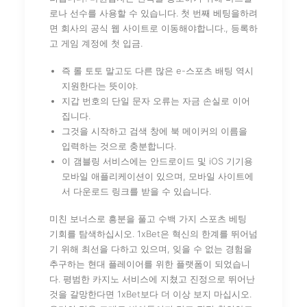
로나 선수를 사용할 수 있습니다. 첫 번째 베팅을하려
면 회사의 공식 웹 사이트로 이동해야합니다., 등록하
고 게임 계정에 첫 입금.
즉 롤 토토 말고도 다른 많은 e-스포츠 배팅 역시
지원한다는 뜻이야.
지갑 번호의 단일 문자 오류는 자금 손실로 이어
집니다.
그것을 시작하고 검색 창에 북 메이커의 이름을
입력하는 것으로 충분합니다.
이 갬블링 서비스에는 안드로이드 및 iOS 기기용
모바일 애플리케이션이 있으며, 모바일 사이트에
서 다운로드 링크를 받을 수 있습니다.
미친 보너스로 흥분을 풀고 수백 가지 스포츠 베팅
기회를 탐색하십시오. 1xBet은 혁신의 한계를 뛰어넘
기 위해 최선을 다하고 있으며, 잊을 수 없는 경험을
추구하는 현대 플레이어를 위한 플랫폼이 되었습니
다. 평범한 카지노 서비스에 지쳤고 진정으로 뛰어난
것을 갈망한다면 1xBet보다 더 이상 보지 마십시오.