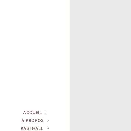
ACCUEIL
À PROPOS
KASTHALL