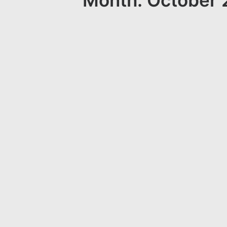
Month: October