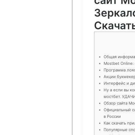
сайт Mo
Зеркал
Скачат
Общая информа
Mostbet Online:
Программа лоял
Акции букмекер
Интерфейс и ди
Ну а если вы к
мостбет. УДАЧИ
Обзор сайта Мо
Официальный са
в России
Как скачать пр
Популярные спо