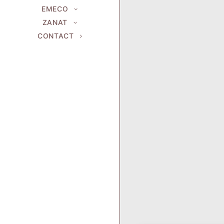
EMECO
ZANAT
CONTACT