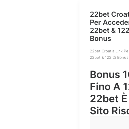
22bet Croat
Per Accede
22bet & 122
Bonus
22bet Croatia Link P
22bet & 122 Di Bonus
Bonus 
Fino A 
22bet È
Sito Ris