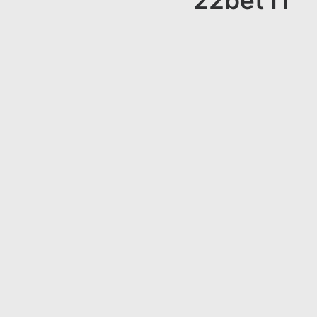
22bet IT