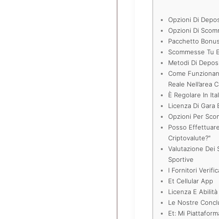
Opzioni Di Depo
Opzioni Di Scom
Pacchetto Bonu
Scommesse Tu E
Metodi Di Deposi
Come Funzionan
Reale Nell’area 
È Regolare In It
Licenza Di Gara 
Opzioni Per Sco
Posso Effettuar
Criptovalute?"
Valutazione Dei
Sportive
I Fornitori Verifi
Et Cellular App
Licenza E Abilit
Le Nostre Conclu
Et: Mi Piattafor