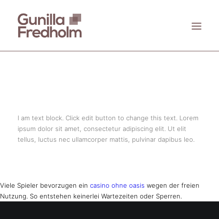
ACCUEIL
À PROPOS
KASTHALL
I am text block. Click edit button to change this text. Lorem
EMECO
ipsum dolor sit amet, consectetur adipiscing elit. Ut elit
ZANAT
tellus, luctus nec ullamcorper mattis, pulvinar dapibus leo.
CONTACT
Viele Spieler bevorzugen ein
casino ohne oasis
wegen der freien
Nutzung. So entstehen keinerlei Wartezeiten oder Sperren.